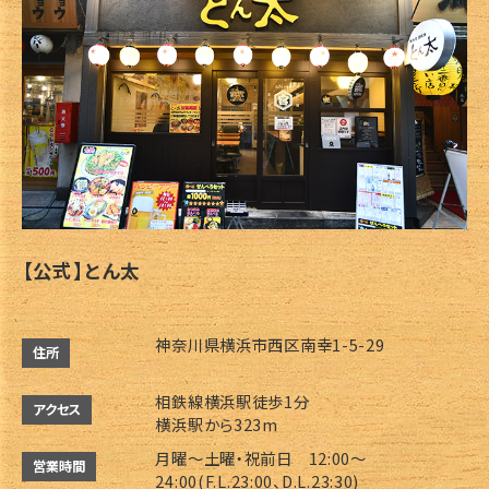
【公式】とん太
神奈川県横浜市西区南幸1-5-29
住所
相鉄線横浜駅徒歩1分
アクセス
横浜駅から323m
月曜～土曜・祝前日 12:00～
営業時間
24:00(F.L.23:00、D.L.23:30)