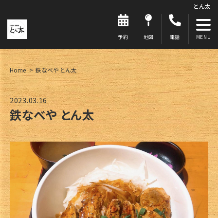
とん太
予約
地図
電話
Home
鉄なべや とん太
2023.03.16
鉄なべや とん太