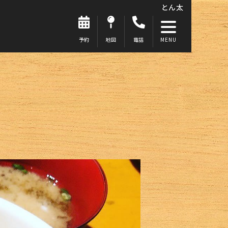
とん太
予約
地図
電話