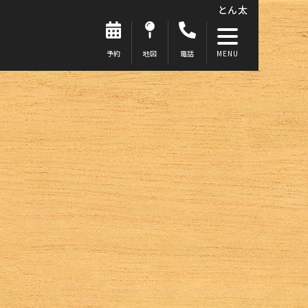
とん太
予約
地図
電話