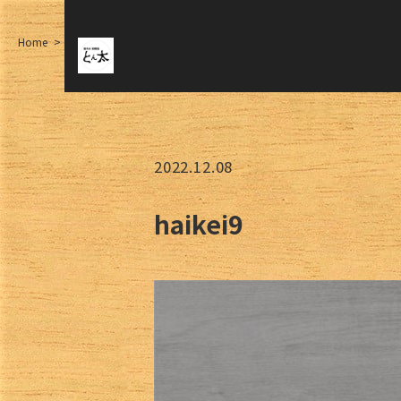
Home
haikei9
2022.12.08
haikei9