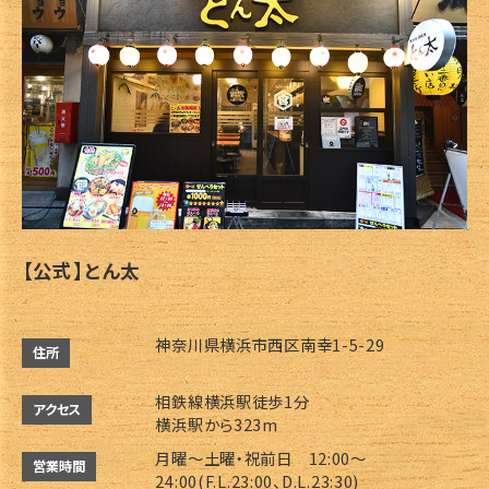
【公式】とん太
神奈川県横浜市西区南幸1-5-29
住所
相鉄線横浜駅徒歩1分
アクセス
横浜駅から323m
月曜～土曜・祝前日 12:00～
営業時間
24:00(F.L.23:00、D.L.23:30)